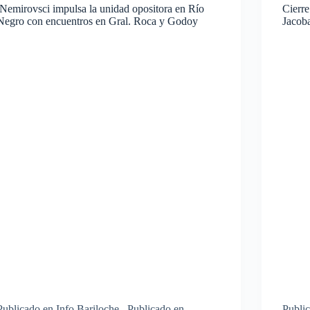
Nemirovsci impulsa la unidad opositora en Río
Cierr
Negro con encuentros en Gral. Roca y Godoy
Jacob
Publicado en Info Bariloche Publicado en
Publi