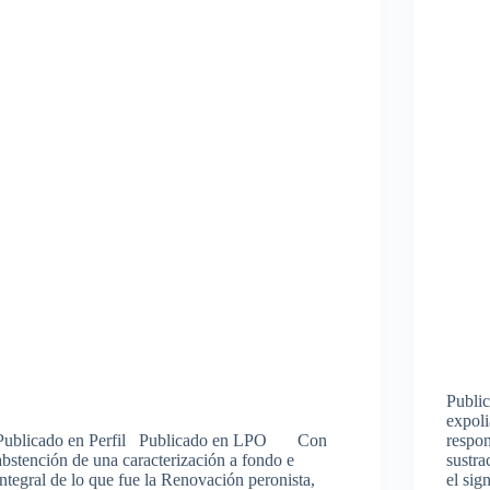
Publi
expoli
Publicado en Perfil Publicado en LPO Con
respon
abstención de una caracterización a fondo e
sustra
integral de lo que fue la Renovación peronista,
el sig