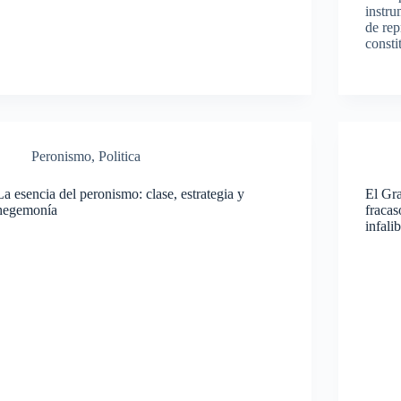
instru
de rep
consti
Peronismo
,
Politica
La esencia del peronismo: clase, estrategia y
El Gra
hegemonía
fracas
infali