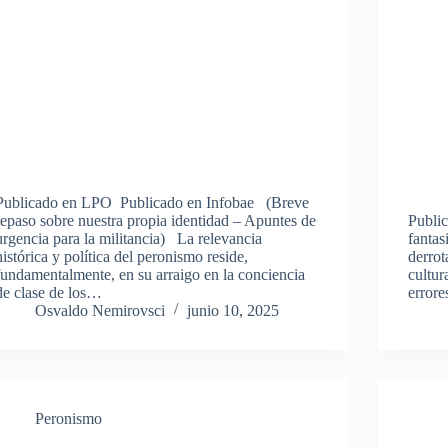
Publicado en LPO Publicado en Infobae (Breve
repaso sobre nuestra propia identidad – Apuntes de
Public
urgencia para la militancia) La relevancia
fantas
histórica y política del peronismo reside,
derrot
fundamentalmente, en su arraigo en la conciencia
cultur
de clase de los…
error
Osvaldo Nemirovsci
junio 10, 2025
Peronismo