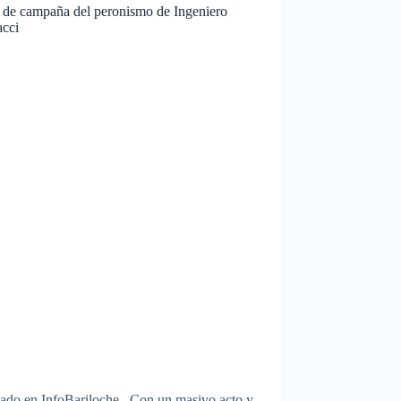
e de campaña del peronismo de Ingeniero
acci
cado en InfoBariloche Con un masivo acto y