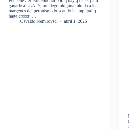
Peucelle . 💪 Entiendo todo lo q hay q hacer para
ganarle a LLA. Y, no niego ninguna mirada a los
margenes del peronismo buscando la amplitud q
haga crecer .…
Osvaldo Nemirovsci
abril 1, 2026