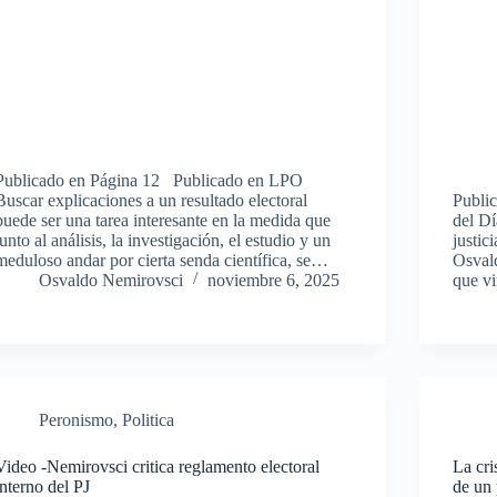
Publicado en Página 12 Publicado en LPO
Buscar explicaciones a un resultado electoral
Public
puede ser una tarea interesante en la medida que
del Dí
junto al análisis, la investigación, el estudio y un
justic
meduloso andar por cierta senda científica, se…
Osval
Osvaldo Nemirovsci
noviembre 6, 2025
que v
Peronismo
,
Politica
Video -Nemirovsci critica reglamento electoral
La cri
interno del PJ
de un 